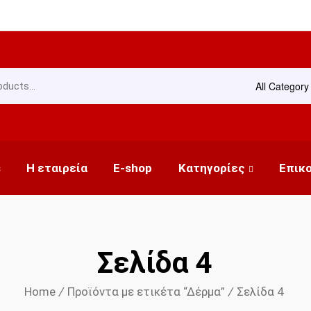
All Category
s
Η εταιρεία
E-shop
Κατηγορίες
Επικ
Σελίδα 4
Home
/
Προϊόντα με ετικέτα “Δέρμα”
/
Σελίδα 4