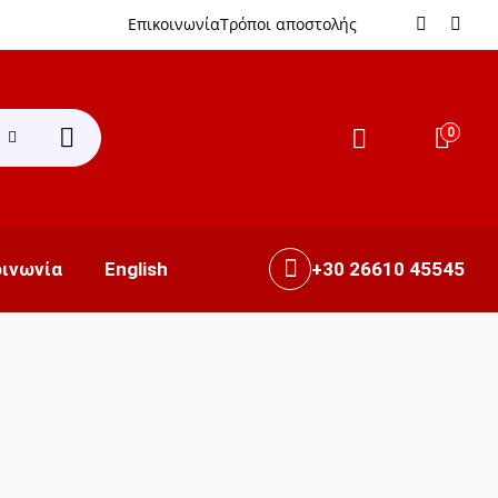
Επικοινωνία
Τρόποι αποστολής
0
+30 26610 45545
οινωνία
English