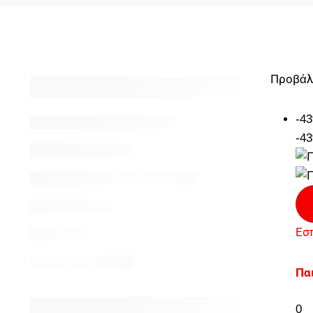
Προβάλ
-4
-4
Εσ
Παι
0