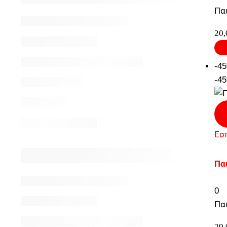
Παι
20
-4
-4
Εσ
Παι
0
Παι
29