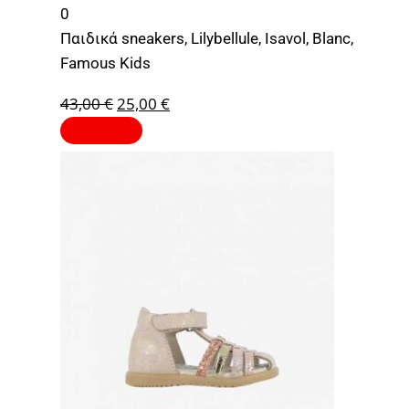
0
Παιδικά sneakers, Lilybellule, Isavol, Blanc,
Famous Kids
43,00
€
25,00
€