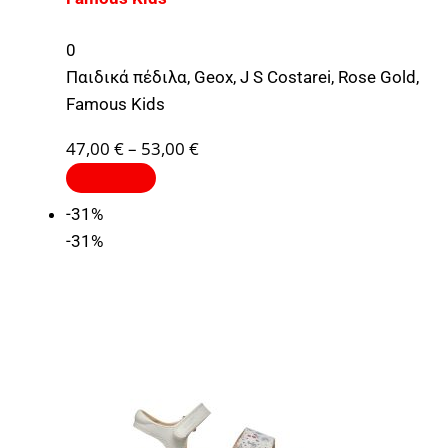
0
Παιδικά πέδιλα, Geox, J S Costarei, Rose Gold,
Famous Kids
47,00
€
–
53,00
€
-31%
-31%