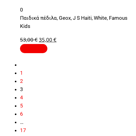
0
Παιδικά πέδιλα, Geox, J S Haiti, White, Famous
Kids
53,00
€
35,00
€
1
2
3
4
5
6
…
17